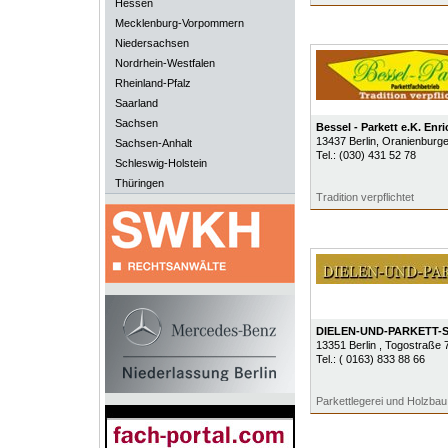
Hessen
Mecklenburg-Vorpommern
Niedersachsen
Nordrhein-Westfalen
Rheinland-Pfalz
Saarland
Sachsen
Bessel - Parkett e.K. En
13437
Berlin
, Oranienburger
Sachsen-Anhalt
Tel.:
(030) 431 52 78
Schleswig-Holstein
Thüringen
Tradition verpflichtet
DIELEN-UND-PARKETT-
13351
Berlin
, Togostraße 
Tel.:
( 0163) 833 88 66
Parkettlegerei und Holzbau