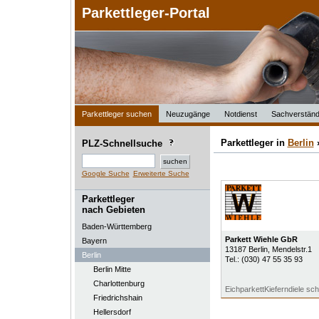
Parkettleger-Portal
Parkettleger suchen
Neuzugänge
Notdienst
Sachverständ
Parkettleger in
Berlin
PLZ-Schnellsuche
Google Suche
Erweiterte Suche
Parkettleger
nach Gebieten
Baden-Württemberg
Parkett Wiehle GbR
Bayern
13187
Berlin
, Mendelstr.1
Berlin
Tel.:
(030) 47 55 35 93
Berlin Mitte
Charlottenburg
EichparkettKieferndiele sc
Friedrichshain
Hellersdorf