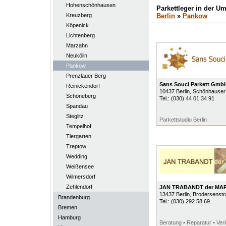
Hohenschönhausen
Parkettleger in der 
Kreuzberg
Berlin
»
Pankow
Köpenick
Lichtenberg
Marzahn
Neukölln
Pankow
Prenzlauer Berg
Sans Souci Parkett Gmb
Reinickendorf
10437
Berlin
, Schönhauser 
Schöneberg
Tel.:
(030) 44 01 34 91
Spandau
Steglitz
Parkettstudio Berlin
Tempelhof
Tiergarten
Treptow
Wedding
Weißensee
Wilmersdorf
Zehlendorf
JAN TRABANDT der M
13437
Berlin
, Brodersenst
Brandenburg
Tel.:
(030) 292 58 69
Bremen
Hamburg
Beratung • Reparatur • Ver