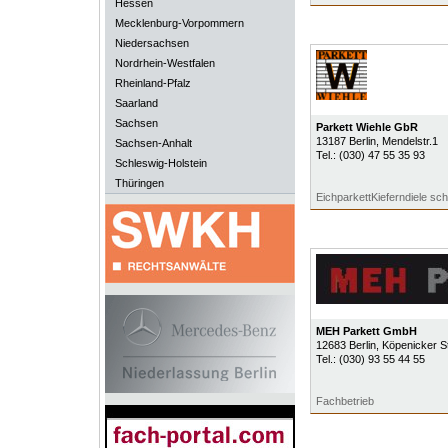
Hessen
Mecklenburg-Vorpommern
Niedersachsen
Nordrhein-Westfalen
Rheinland-Pfalz
Saarland
Sachsen
Parkett Wiehle GbR
13187
Berlin
, Mendelstr.1
Sachsen-Anhalt
Tel.:
(030) 47 55 35 93
Schleswig-Holstein
Thüringen
EichparkettKieferndiele sc
MEH Parkett GmbH
12683
Berlin
, Köpenicker S
Tel.:
(030) 93 55 44 55
Fachbetrieb