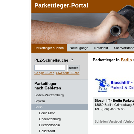
Parkettleger-Portal
Parkettleger suchen
Neuzugänge
Notdienst
Sachverständ
Parkettleger in
Berlin
PLZ-Schnellsuche
Google Suche
Erweiterte Suche
Parkettleger
nach Gebieten
Baden-Württemberg
Bioschliff - Berlin Parket
Bayern
13089
Berlin
, Grimselweg 8
Berlin
Tel.:
(030) 348 25 85
Berlin Mitte
Charlottenburg
Schleifen Versiegeln Verleg
Friedrichshain
Hellersdorf