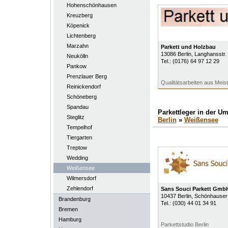
Hohenschönhausen
Kreuzberg
Köpenick
Lichtenberg
Marzahn
Parkett und Holzbau
13086
Berlin
, Langhansstr.
Neukölln
Tel.:
(0176) 64 97 12 29
Pankow
Prenzlauer Berg
Qualitätsarbeiten aus Meis
Reinickendorf
Schöneberg
Spandau
Parkettleger in der 
Steglitz
Berlin
»
Weißensee
Tempelhof
Tiergarten
Treptow
Wedding
Weißensee
Wilmersdorf
Zehlendorf
Sans Souci Parkett Gmb
10437
Berlin
, Schönhauser 
Brandenburg
Tel.:
(030) 44 01 34 91
Bremen
Hamburg
Parkettstudio Berlin