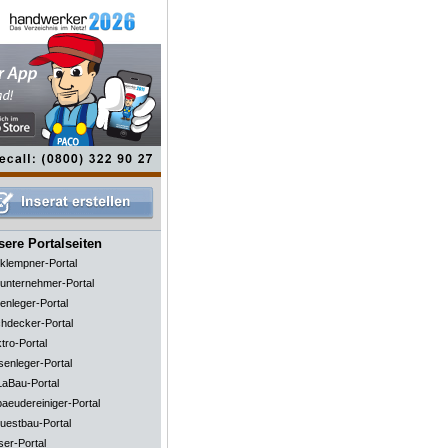
ere Portalseiten
klempner-Portal
unternehmer-Portal
enleger-Portal
hdecker-Portal
tro-Portal
senleger-Portal
aBau-Portal
aeudereiniger-Portal
uestbau-Portal
ser-Portal