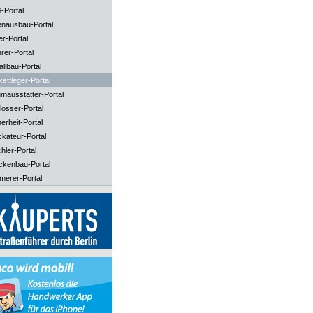
-Portal
enausbau-Portal
er-Portal
rer-Portal
llbau-Portal
ettleger-Portal
mausstatter-Portal
losser-Portal
erheit-Portal
ckateur-Portal
hler-Portal
ckenbau-Portal
merer-Portal