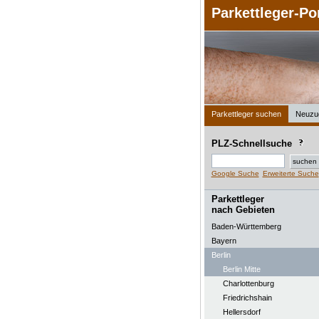
Parkettleger-Po
Parkettleger suchen
Neuzu
PLZ-Schnellsuche
Google Suche
Erweiterte Suche
Parkettleger
nach Gebieten
Baden-Württemberg
Bayern
Berlin
Berlin Mitte
Charlottenburg
Friedrichshain
Hellersdorf