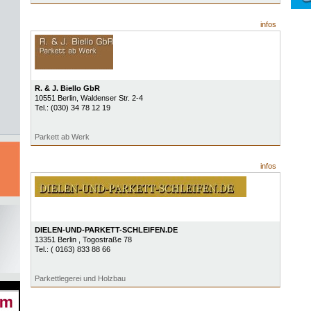
infos
R. & J. Biello GbR
10551
Berlin
, Waldenser Str. 2-4
Tel.:
(030) 34 78 12 19
Parkett ab Werk
infos
DIELEN-UND-PARKETT-SCHLEIFEN.DE
13351
Berlin
, Togostraße 78
Tel.:
( 0163) 833 88 66
Parkettlegerei und Holzbau