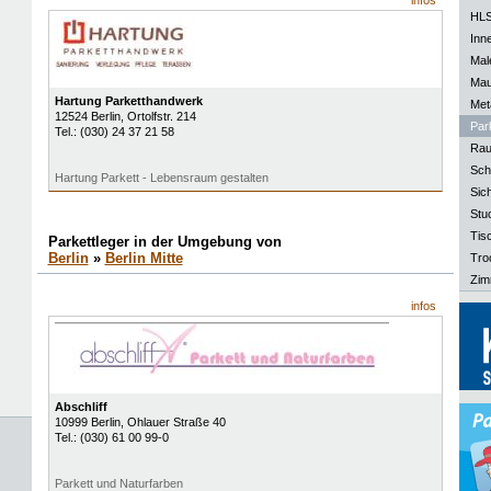
infos
HLS
Inn
Mal
Mau
Hartung Parketthandwerk
Meta
12524
Berlin
, Ortolfstr. 214
Park
Tel.:
(030) 24 37 21 58
Rau
Sch
Hartung Parkett - Lebensraum gestalten
Sich
Stu
Tisc
Parkettleger in der Umgebung von
Berlin
»
Berlin Mitte
Tro
Zim
infos
Abschliff
10999
Berlin
, Ohlauer Straße 40
Tel.:
(030) 61 00 99-0
Parkett und Naturfarben