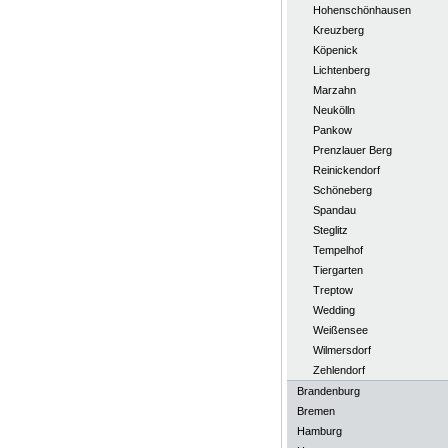
Hohenschönhausen
Kreuzberg
Köpenick
Lichtenberg
Marzahn
Neukölln
Pankow
Prenzlauer Berg
Reinickendorf
Schöneberg
Spandau
Steglitz
Tempelhof
Tiergarten
Treptow
Wedding
Weißensee
Wilmersdorf
Zehlendorf
Brandenburg
Bremen
Hamburg