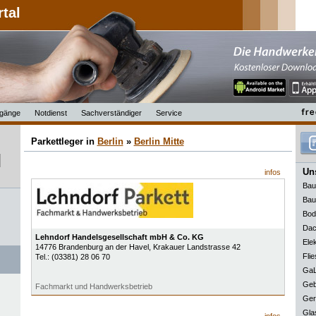
rtal
gänge
Notdienst
Sachverständiger
Service
Parkettleger in
Berlin
»
Berlin Mitte
Uns
infos
Bau
Bau
Bod
Dac
Lehndorf Handelsgesellschaft mbH & Co. KG
Elek
14776
Brandenburg an der Havel
, Krakauer Landstrasse 42
Flie
Tel.:
(03381) 28 06 70
GaL
Geb
Fachmarkt und Handwerksbetrieb
Ger
Gla