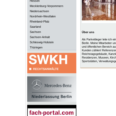
Hessen
Mecklenburg-Vorpommern
Niedersachsen
Nordrhein-Westfalen
Rheinland-Pfalz
Saarland
Sachsen
Über uns
Sachsen-Anhalt
Als Parkettleger leite ich e
Schleswig-Holstein
Berlin. Meine Mitarbeiter un
und öffentlichen Bereich a
Thüringen
Kunden zählen! Referenzen:
Reichstagsgebäude, Kanzl
Residenzen, Museen, Kirch
Sportstätten, Verwaltungs