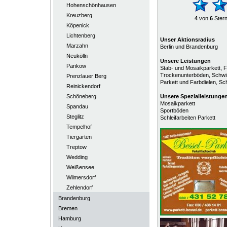
Hohenschönhausen
Kreuzberg
4
von
6
Ster
Köpenick
Lichtenberg
Unser Aktionsradius
Marzahn
Berlin und Brandenburg
Neukölln
Unsere Leistungen
Pankow
Stab- und Mosaikparkett, Fe
Trockenunterböden, Schwin
Prenzlauer Berg
Parkett und Farbdielen, Sch
Reinickendorf
Schöneberg
Unsere
Spezialleistunge
Mosaikparkett
Spandau
Sportböden
Steglitz
Schleifarbeiten Parkett
Tempelhof
Tiergarten
Treptow
Wedding
Weißensee
Wilmersdorf
Zehlendorf
Brandenburg
Bremen
Hamburg