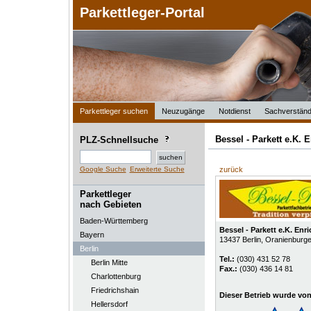
Parkettleger-Portal
Parkettleger suchen
Neuzugänge
Notdienst
Sachverständ
Bessel - Parkett e.K.
PLZ-Schnellsuche
Google Suche
Erweiterte Suche
zurück
Parkettleger
nach Gebieten
Baden-Württemberg
Bessel - Parkett e.K. En
Bayern
13437
Berlin
, Oranienburger
Berlin
Tel.:
(030) 431 52 78
Berlin Mitte
Fax.:
(030) 436 14 81
Charlottenburg
Friedrichshain
Dieser Betrieb wurde vo
Hellersdorf