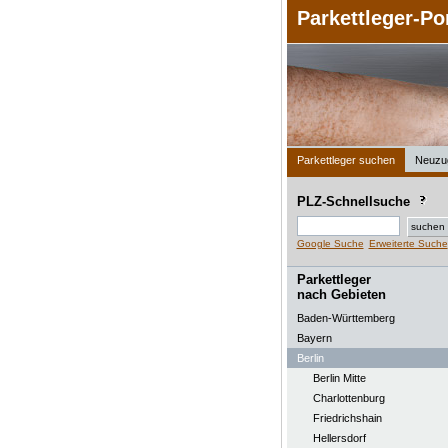
Parkettleger-Po
Parkettleger suchen
Neuzu
PLZ-Schnellsuche
Google Suche
Erweiterte Suche
Parkettleger
nach Gebieten
Baden-Württemberg
Bayern
Berlin
Berlin Mitte
Charlottenburg
Friedrichshain
Hellersdorf