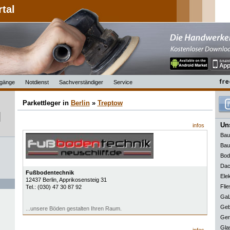
rtal
gänge
Notdienst
Sachverständiger
Service
Parkettleger in
Berlin
»
Treptow
Uns
infos
Bau
Bau
Bod
Dac
Fußbodentechnik
Elek
12437
Berlin
, Apprikosensteig 31
Flie
Tel.:
(030) 47 30 87 92
GaL
Geb
...unsere Böden gestalten Ihren Raum.
Ger
Gla