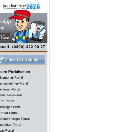
ere Portalseiten
klempner-Portal
unternehmer-Portal
enleger-Portal
hdecker-Portal
tro-Portal
senleger-Portal
aBau-Portal
aeudereiniger-Portal
uestbau-Portal
ser-Portal