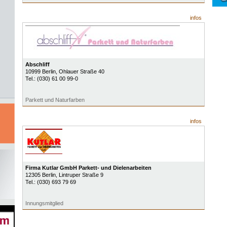
infos
Abschliff
10999
Berlin
, Ohlauer Straße 40
Tel.:
(030) 61 00 99-0
Parkett und Naturfarben
infos
Firma Kutlar GmbH Parkett- und Dielenarbeiten
12305
Berlin
, Lintruper Straße 9
Tel.:
(030) 693 79 69
Innungsmitglied