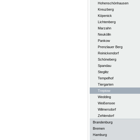
Hohenschönhausen
Kreuzberg
Köpenick
Lichtenberg
Marzahn
Neukölln
Pankow
Prenzlauer Berg
Reinickendorf
Schöneberg
Spandau
Steglitz
Tempelhof
Tiergarten
Treptow
Wedding
Weißensee
Wilmersdorf
Zehlendorf
Brandenburg
Bremen
Hamburg