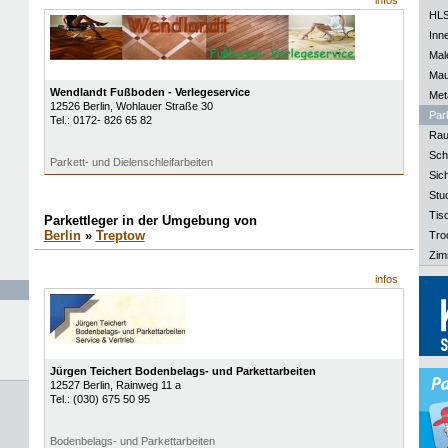
infos
HLS
Inn
Mal
Mau
Wendlandt Fußboden - Verlegeservice
Meta
12526
Berlin
, Wohlauer Straße 30
Park
Tel.:
0172- 826 65 82
Rau
Sch
Parkett- und Dielenschleifarbeiten
Sich
Stu
Tisc
Parkettleger in der Umgebung von
Berlin
»
Treptow
Tro
Zim
infos
Jürgen Teichert Bodenbelags- und Parkettarbeiten
12527
Berlin
, Rainweg 11 a
Tel.:
(030) 675 50 95
Bodenbelags- und Parkettarbeiten