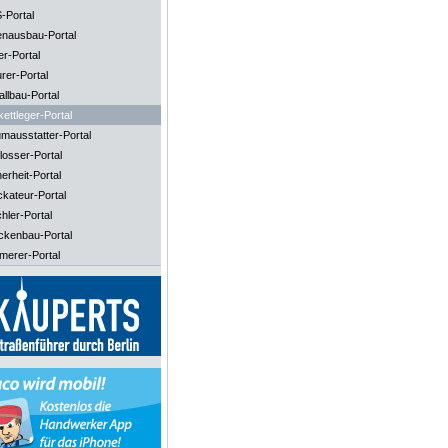
-Portal
enausbau-Portal
er-Portal
rer-Portal
llbau-Portal
ettleger-Portal
mausstatter-Portal
losser-Portal
erheit-Portal
ckateur-Portal
hler-Portal
ckenbau-Portal
merer-Portal